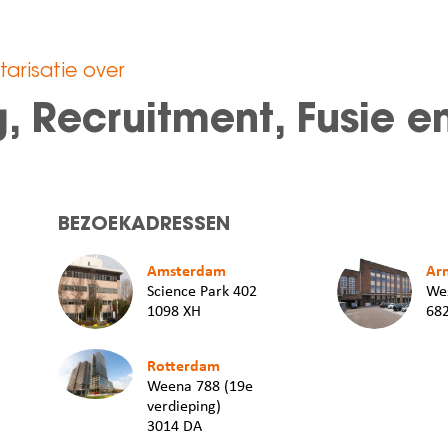
arisatie over
ng, Recruitment, Fusie
BEZOEKADRESSEN
Amsterdam
Ar
Science Park 402
Wes
1098 XH
68
Rotterdam
Weena 788 (19e
verdieping)
3014 DA