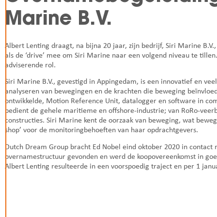
Marine B.V.
Albert Lenting draagt, na bijna 20 jaar, zijn bedrijf, Siri Marine B
als de ‘drive’ mee om Siri Marine naar een volgend niveau te tillen
adviserende rol.
Siri Marine B.V., gevestigd in Appingedam, is een innovatief en veel
analyseren van bewegingen en de krachten die beweging beïnvloede
ontwikkelde, Motion Reference Unit, datalogger en software in co
bedient de gehele maritieme en offshore-industrie; van RoRo-veerbo
constructies. Siri Marine kent de oorzaak van beweging, wat bewegi
shop’ voor de monitoringbehoeften van haar opdrachtgevers.
Dutch Dream Group bracht Ed Nobel eind oktober 2020 in contact 
overnamestructuur gevonden en werd de koopovereenkomst in goed
Albert Lenting resulteerde in een voorspoedig traject en per 1 jan