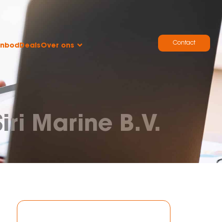
Contact
anbod
Deals
Over ons
ri Marine B.V.