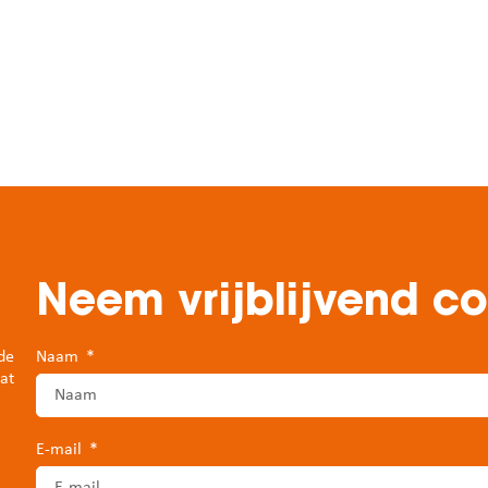
Neem vrijblijvend c
de
Naam
at
E-mail