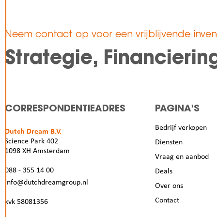
Neem contact op voor een vrijblijvende invent
Strategie, Financieri
CORRESPONDENTIEADRES
PAGINA'S
Bedrijf verkopen
Dutch Dream B.V.
Science Park 402
Diensten
1098 XH Amsterdam
Vraag en aanbod
088 - 355 14 00
Deals
info@dutchdreamgroup.nl
Over ons
Contact
kvk 58081356