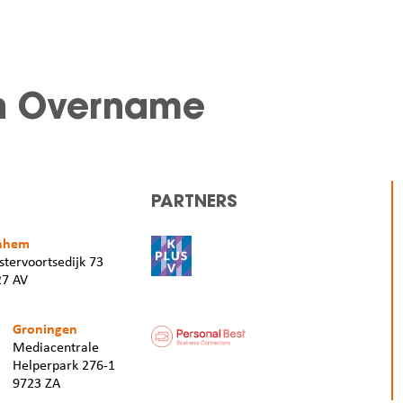
 en Overname
PARTNERS
nhem
tervoortsedijk 73
27 AV
Groningen
Mediacentrale
Helperpark 276-1
9723 ZA