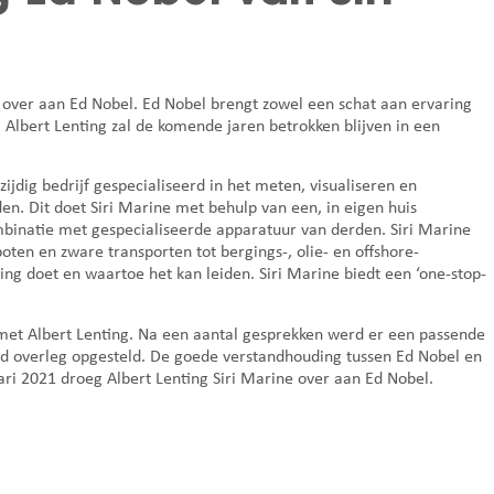
.V., over aan Ed Nobel. Ed Nobel brengt zowel een schat aan ervaring
. Albert Lenting zal de komende jaren betrokken blijven in een
zijdig bedrijf gespecialiseerd in het meten, visualiseren en
n. Dit doet Siri Marine met behulp van een, in eigen huis
mbinatie met gespecialiseerde apparatuur van derden. Siri Marine
ten en zware transporten tot bergings-, olie- en offshore-
ng doet en waartoe het kan leiden. Siri Marine biedt een ‘one-stop-
met Albert Lenting. Na een aantal gesprekken werd er een passende
 overleg opgesteld. De goede verstandhouding tussen Ed Nobel en
uari 2021 droeg Albert Lenting Siri Marine over aan Ed Nobel.