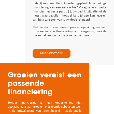
Heb jij een ambitieus investeringsplan? Is je huidige
financiering aan een revisie toe? Vraag je je af welke
financier het beste past bij jouw bedrijfssituatie, of de
meest waardevolle inhoudelijke bijdrage kan leveren
aan het realiseren van jouw doelstellingen?
Met verstand van zaken, procesbegeleiding en een
ruim netwerk in financieringsland voegen wij waarde
toe en helpen jou de juiste keuzes te maken.
Meer informatie
Groeien vereist een
passende
financiering
Zonder financiering kan een onderneming niet
bestaan, laat staan groeien. Ingrijpende gebeurtenissen
in de ontwikkeling van jouw bedrijf – zoals snelle