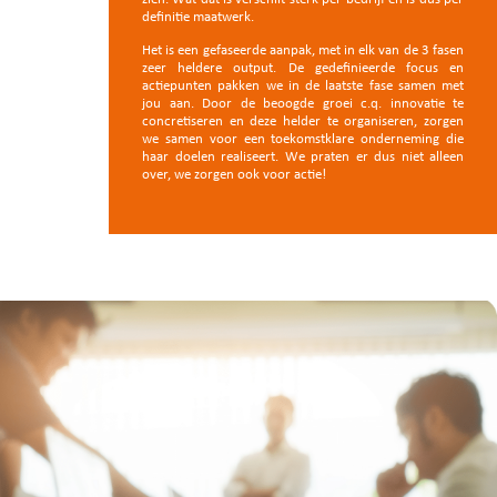
definitie maatwerk.
Het is een gefaseerde aanpak, met in elk van de 3 fasen
zeer heldere output.
De gedefinieerde focus en
actiepunten pakken we in de laatste fase samen met
jou aan. Door de beoogde groei c.q. innovatie te
concretiseren en deze helder te organiseren, zorgen
we samen voor een toekomstklare onderneming die
haar doelen realiseert. We praten er dus niet alleen
over, we zorgen ook voor actie!