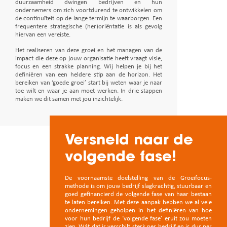
duurzaamheid dwingen bedrijven en hun
ondernemers om zich voortdurend te ontwikkelen om
de continuïteit op de lange termijn te waarborgen. Een
frequentere strategische (her)oriëntatie is als gevolg
hiervan een vereiste.
Het realiseren van deze groei en het managen van de
impact die deze op jouw organisatie heeft vraagt visie,
focus en een strakke planning. Wij helpen je bij het
definiëren van een heldere stip aan de horizon. Het
bereiken van ‘goede groei’ start bij weten waar je naar
toe wilt en waar je aan moet werken. In drie stappen
maken we dit samen met jou inzichtelijk.
Versneld naar de
volgende fase!
De voornaamste doelstelling van de Groeifocus-
methode is om jouw bedrijf slagkrachtig, stuurbaar en
goed gefinancierd de volgende fase van haar bestaan
te laten bereiken. Met deze aanpak hebben we al vele
ondernemingen geholpen in het definiëren van hoe
voor hun bedrijf de ‘volgende fase’ eruit zou moeten
zien. Wát dat is verschilt sterk per bedrijf en is dus per