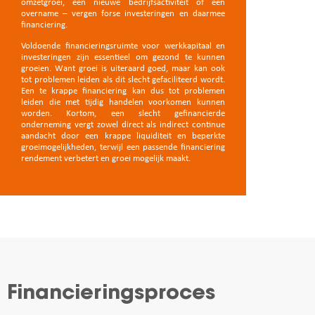
omzetgroei, een nieuwe bedrijfsactiviteit of een
overname – vergen forse investeringen en daarmee
financiering.
Voldoende financieringsruimte voor werkkapitaal en
investeringen zijn essentieel om gezond te kunnen
groeien. Want groei is uiteraard goed, maar kan ook
tot problemen leiden als dit slecht gefaciliteerd wordt.
Een te krappe financiering kan dus tot problemen
leiden die met tijdig handelen voorkomen kunnen
worden. Kortom, een slecht gefinancierde
onderneming vergt zowel direct als indirect continue
aandacht door een krappe liquiditeit en beperkte
groeimogelijkheden, terwijl een passende financiering
rendement verbetert en groei mogelijk maakt.
Financieringsproces