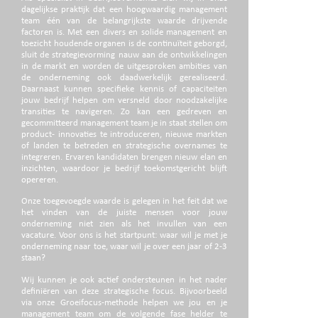
dagelijkse praktijk dat een hoogwaardig management
team één van de belangrijkste waarde drijvende
factoren is. Met een divers en solide management en
toezicht houdende organen is de continuïteit geborgd,
sluit de strategievorming nauw aan de ontwikkelingen
in de markt en worden de uitgesproken ambities van
de onderneming ook daadwerkelijk gerealiseerd.
Daarnaast kunnen specifieke kennis of capaciteiten
jouw bedrijf helpen om versneld door noodzakelijke
transities te navigeren. Zo kan een gedreven en
gecommitteerd management team je in staat stellen om
product- innovaties te introduceren, nieuwe markten
of landen te betreden en strategische overnames te
integreren. Ervaren kandidaten brengen nieuw elan en
inzichten, waardoor je bedrijf toekomstgericht blijft
opereren.
Onze toegevoegde waarde is gelegen in het feit dat we
het vinden van de juiste mensen voor jouw
onderneming niet zien als het invullen van een
vacature. Voor ons is het startpunt: waar wil je met je
onderneming naar toe, waar wil je over een jaar of 2-3
staan?
Wij kunnen je ook actief ondersteunen in het nader
definiëren van deze strategische focus. Bijvoorbeeld
via onze Groeifocus-methode helpen we jou en je
management team om de volgende fase helder te