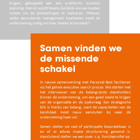
krijgen, gekoppeld aan een praktische business
planning. Hieruit wordt tevens duidelijk wie we moeten
vinden om de doelstellingen te realiseren. Oftewel,
welke aanvullende management kwaliteiten heeft de
onderneming nodig om haar doelen te bereiken?
Samen vinden we
de missende
schakel
In nauwe samenwerking met Personal Best faciliteren
wij het gehele executive search proces. We starten met
het interviewen van de belangrijkste stakeholders
binnen de onderneming, om een goed beeld te krijgen
van de organisatie en de zoekvraag. Een strategische
blik is hierbij van belang, want de capaciteiten van de
kandidaat moet nauw aansluiten bij waar de
onderneming heen wil.
Samen stellen we vast of participatie bespreekbaar is
en of er advies inzake structurering gewenst is.
Aansluitend stellen we een zoek- c.q. functieprofiel op.