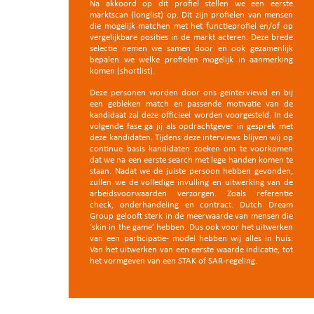
Na akkoord op dit profiel stellen we een eerste
marktscan (longlist) op. Dit zijn profielen van mensen
die mogelijk matchen met het functieprofiel en/of op
vergelijkbare posities in de markt acteren. Deze brede
selectie nemen we samen door en ook gezamenlijk
bepalen we welke profielen mogelijk in aanmerking
komen (shortlist).
Deze personen worden door ons geïnterviewd en bij
een gebleken match en passende motivatie van de
kandidaat zal deze officieel worden voorgesteld. In de
volgende fase ga jij als opdrachtgever in gesprek met
deze kandidaten. Tijdens deze interviews blijven wij op
continue basis kandidaten zoeken om te voorkomen
dat we na een eerste search met lege handen komen te
staan.
Nadat we de juiste persoon hebben gevonden,
zullen we de volledige invulling en uitwerking van de
arbeidsvoorwaarden verzorgen. Zo
als referentie
check, onderhandeling en contract. Dutch Dream
Group gelooft sterk in de meerwaarde van mensen die
‘skin in the game’ hebben. Dus ook voor het uitwerken
van een participatie- model hebben wij alles in huis.
Van het uitwerken van een eerste waarde indicatie, tot
het vormgeven van een STAK of SAR-regeling.