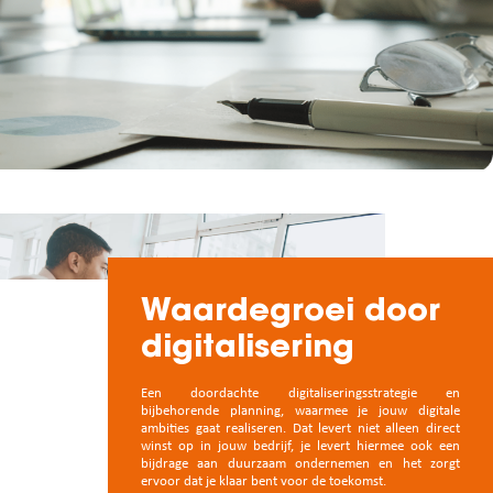
Waardegroei door
digitalisering
Een doordachte digitaliseringsstrategie en
bijbehorende planning, waarmee je jouw digitale
ambities gaat realiseren. Dat levert niet alleen direct
winst op in jouw bedrijf, je levert hiermee ook een
bijdrage aan duurzaam ondernemen en het zorgt
ervoor dat je klaar bent voor de toekomst.