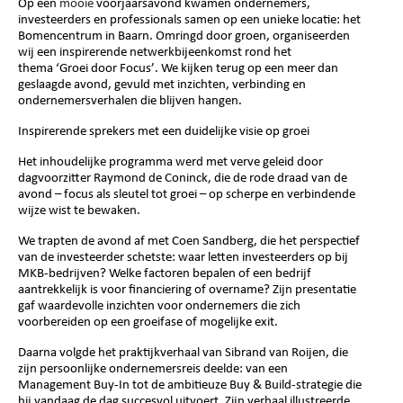
Op een
mooie
voorjaarsavond kwamen ondernemers,
investeerders en professionals samen op een unieke locatie: het
Bomencentrum in Baarn. Omringd door groen, organiseerden
wij een inspirerende netwerkbijeenkomst rond het
thema
‘Groei door Focus’
. We kijken terug op een meer dan
geslaagde avond, gevuld met inzichten, verbinding en
ondernemersverhalen die blijven hangen.
Inspirerende sprekers met een duidelijke visie op groei
Het inhoudelijke programma werd met verve geleid door
dagvoorzitter
Raymond de Coninck
, die de rode draad van de
avond – focus als sleutel tot groei – op scherpe en verbindende
wijze wist te bewaken.
We trapten de avond af met
Coen Sandberg
, die het perspectief
van de investeerder schetste: waar letten investeerders op bij
MKB-bedrijven? Welke factoren bepalen of een bedrijf
aantrekkelijk is voor financiering of overname? Zijn presentatie
gaf waardevolle inzichten voor ondernemers die zich
voorbereiden op een groeifase of mogelijke exit.
Daarna volgde het praktijkverhaal van
Sibrand van Roijen
, die
zijn persoonlijke ondernemersreis deelde: van een
Management Buy-In tot de ambitieuze Buy & Build-strategie die
hij vandaag de dag succesvol uitvoert. Zijn verhaal illustreerde