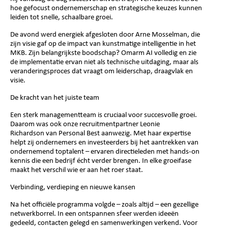
hoe gefocust ondernemerschap en strategische keuzes kunnen
leiden tot snelle, schaalbare groei.
De avond werd energiek afgesloten door
Arne Mosselman
, die
zijn visie gaf op de impact van kunstmatige intelligentie in het
MKB. Zijn belangrijkste boodschap?
Omarm AI volledig
en zie
de implementatie ervan niet als technische uitdaging, maar als
veranderingsproces dat vraagt om leiderschap, draagvlak en
visie.
De kracht van het juiste team
Een sterk managementteam is cruciaal voor succesvolle groei.
Daarom was ook onze recruitmentpartner
Leonie
Richardson
van
Personal Best
aanwezig. Met haar expertise
helpt zij ondernemers en investeerders bij het aantrekken van
ondernemend toptalent – ervaren directieleden met hands-on
kennis die een bedrijf écht verder brengen. In elke groeifase
maakt het verschil wie er aan het roer staat.
Verbinding, verdieping en nieuwe kansen
Na het officiële programma volgde – zoals altijd – een gezellige
netwerkborrel. In een ontspannen sfeer werden ideeën
gedeeld, contacten gelegd en samenwerkingen verkend. Voor