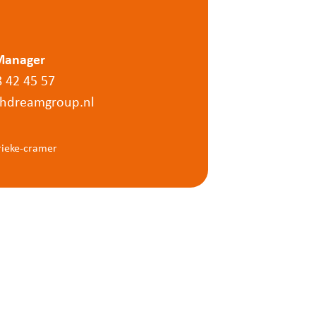
Manager
8 42 45 57
hdreamgroup.nl
ieke-cramer