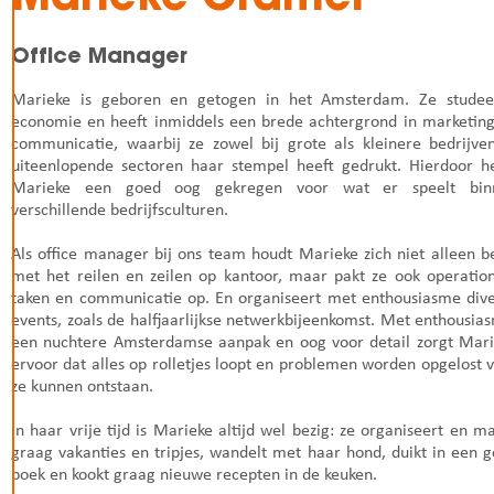
Office Manager
Marieke is geboren en getogen in het Amsterdam. Ze studee
economie en heeft inmiddels een brede achtergrond in marketin
communicatie, waarbij ze zowel bij grote als kleinere bedrijve
uiteenlopende sectoren haar stempel heeft gedrukt. Hierdoor h
Marieke een goed oog gekregen voor wat er speelt bin
verschillende bedrijfsculturen.
Als office manager bij ons team houdt Marieke zich niet alleen b
met het reilen en zeilen op kantoor, maar pakt ze ook operatio
taken en communicatie op. En organiseert met enthousiasme div
events, zoals de halfjaarlijkse netwerkbijeenkomst. Met enthousia
een nuchtere Amsterdamse aanpak en oog voor detail zorgt Mar
ervoor dat alles op rolletjes loopt en problemen worden opgelost 
ze kunnen ontstaan.
In haar vrije tijd is Marieke altijd wel bezig: ze organiseert en m
graag vakanties en tripjes, wandelt met haar hond, duikt in een 
boek en kookt graag nieuwe recepten in de keuken.