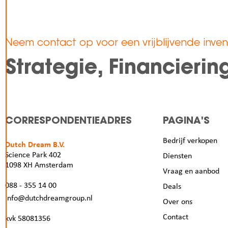
Neem contact op voor een vrijblijvende invent
Strategie, Financieri
CORRESPONDENTIEADRES
PAGINA'S
Bedrijf verkopen
Dutch Dream B.V.
Science Park 402
Diensten
1098 XH Amsterdam
Vraag en aanbod
088 - 355 14 00
Deals
info@dutchdreamgroup.nl
Over ons
Contact
kvk 58081356