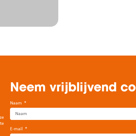
Neem vrijblijvend c
Naam
ze
te
E-mail