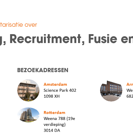
arisatie over
ng, Recruitment, Fusie
BEZOEKADRESSEN
Amsterdam
Ar
Science Park 402
Wes
1098 XH
68
Rotterdam
Weena 788 (19e
verdieping)
3014 DA