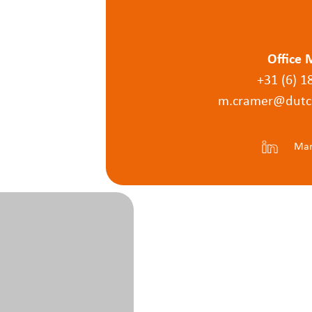
Office 
+31 (6) 1
m.cramer@dutc
Mar