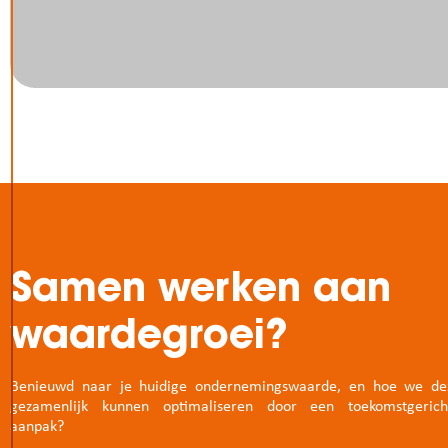
Samen werken aan
waardegroei?
Benieuwd naar je huidige ondernemingswaarde, en hoe we de
gezamenlijk kunnen optimaliseren door een toekomstgerich
aanpak?