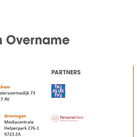
 en Overname
PARTNERS
nhem
tervoortsedijk 73
27 AV
Groningen
Mediacentrale
Helperpark 276-1
9723 ZA