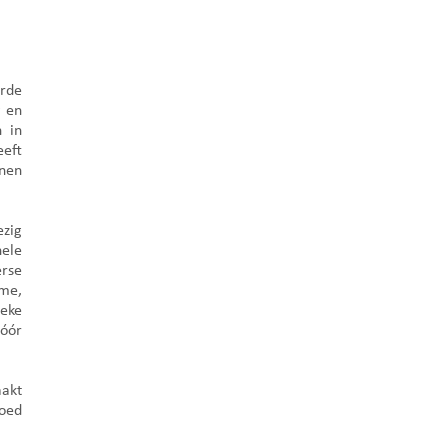
rde
g en
n in
eeft
nen
ezig
nele
erse
sme,
ieke
vóór
aakt
goed