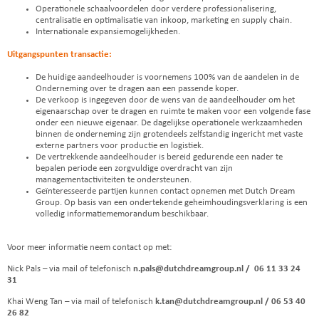
Operationele schaalvoordelen door verdere professionalisering,
centralisatie en optimalisatie van inkoop, marketing en supply chain.
Internationale expansiemogelijkheden.
Uitgangspunten transactie:
De huidige aandeelhouder is voornemens 100% van de aandelen in de
Onderneming over te dragen aan een passende koper.
De verkoop is ingegeven door de wens van de aandeelhouder om het
eigenaarschap over te dragen en ruimte te maken voor een volgende fase
onder een nieuwe eigenaar. De dagelijkse operationele werkzaamheden
binnen de onderneming zijn grotendeels zelfstandig ingericht met vaste
externe partners voor productie en logistiek.
De vertrekkende aandeelhouder is bereid gedurende een nader te
bepalen periode een zorgvuldige overdracht van zijn
managementactiviteiten te ondersteunen.
Geïnteresseerde partijen kunnen contact opnemen met Dutch Dream
Group. Op basis van een ondertekende geheimhoudingsverklaring is een
volledig informatiememorandum beschikbaar.
Voor meer informatie neem contact op met:
Nick Pals – via mail of telefonisch
n.pals@dutchdreamgroup.nl /
06 11 33 24
31
Khai Weng Tan – via mail of telefonisch
k.tan@dutchdreamgroup.nl / 06 53 40
26 82