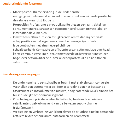
Onderscheidende factoren:
Marktpositie:
Ruime ervaring in de Nederlandse
reinigingsmiddelenmarkt en in volume en omzet een leidende positie bij
de retailers waar distributie is.
Propositie:
Professionele productkwaliteit tegen een aantrekkelijke
consumentenprijs, strategisch gepositioneerd tussen private label en
internationale A-merken.
Omzetbasis:
Structurele en terugkerende omzet dankzij een vaste
schappositie van het eigen assortiment en meerjarige private
labelcontracten met afnameverplichtingen.
Schaalbaarheid:
Compacte en efficiënte organisatie met lage overhead,
korte communicatielijnen, geautomatiseerde orderverwerking en een
hoge leverbetrouwbaarheid. Sterke orderportefeuille en additionele
salesfunnel.
Investeringsoverwegingen:
De onderneming is een schaalbaar bedrijf met stabiele cash conversie.
Versnellen van autonome groei door uitbreiding van het bestaande
assortiment en introductie van nieuwe, hoog-roterende SKU’s binnen het
huishoudelijke schoonmaaksegment.
Opschaling van private label-activiteiten bij bestaande en nieuwe
retailklanten, gebruikmakend van de bewezen supply chain en
(retail)netwerk.
Verdieping en verbreding van klantrelaties door uitbreiding bij bestaande
retailers (extra schapruimte, categorieën en promoties).