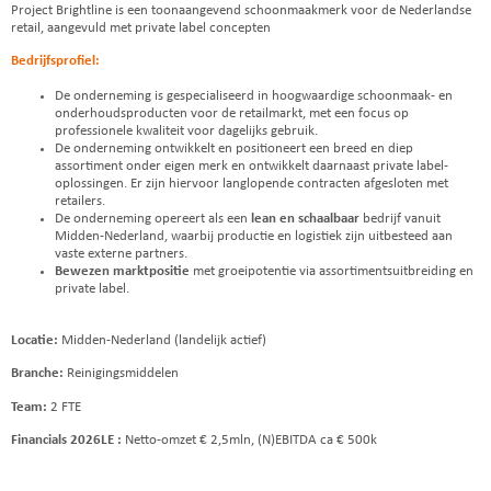
Project Brightline is een toonaangevend schoonmaakmerk voor de Nederlandse
retail, aangevuld met private label concepten
Bedrijfsprofiel:
De onderneming is gespecialiseerd in hoogwaardige schoonmaak- en
onderhoudsproducten voor de retailmarkt, met een focus op
professionele kwaliteit voor dagelijks gebruik.
De onderneming ontwikkelt en positioneert een breed en diep
assortiment onder eigen merk en ontwikkelt daarnaast private label-
oplossingen. Er zijn hiervoor langlopende contracten afgesloten met
retailers.
De onderneming opereert als een
lean en schaalbaar
bedrijf vanuit
Midden-Nederland, waarbij productie en logistiek zijn uitbesteed aan
vaste externe partners.
Bewezen marktpositie
met groeipotentie via assortimentsuitbreiding en
private label.
Locatie:
Midden-Nederland (landelijk actief)
Branche:
Reinigingsmiddelen
Team:
2 FTE
Financials 2026LE :
Netto-omzet € 2,5mln, (N)EBITDA ca € 500k