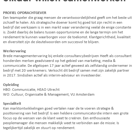
PROFIEL OPDRACHTGEVER
Een teamspeler die graag mensen de verantwoordelijkheid geeft om het beste uit
zichzelf te halen. Als strategische doener komt hij goed tot zijn recht in een
bedrijf dat werkzaam is in een markt waar verandering veelal de enige constante
is. Zoekt daarbij de balans tussen opportunisme en de lange termijn om het
rendement te kunnen waarborgen voor de toekomst. Klantgerichtheid, kwaliteit
en diversiteit zijn de sleutelwoorden om succesvol te blijven.
Werkervaring
Brede managementervaring bij enkele consultancybedrijven Heeft als consultant
honderden merken geadviseerd op het gebied van marketing, media &
communicatie. De afgelopen 17 jaar actief geweest als zelfstandig ondernemer in
bedrijf met 20 werknemers. Verkocht dit bedrijf samen met zijn zakelijk partner
in 2017. Sindsdien actief als interim-adviseur en investeerder.
Opleiding
HBO: Communicatie, HEAO Utrecht
WO: Cultuur, Organisatie & Management, VU Amsterdam
Specialiteit
Kan marktontwikkelingen goed vertalen naar de te voeren strategie &
positionering van het bedrijf. Is een heldere communicatordie intern een grote
focus op de wensen van de klant weet te creëren. Een enthousiaste
peoplemanager die mensen makkelijk weet te verbinden aan de missie. Is
tegelijkertijd zakelijk en stuurt op rendement.