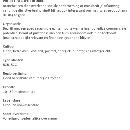
PROFIEL GEZOCHT BEDRIJF
Branche: Een dienstverlener, sociale onderneming of maakbedrijf. Afkomstig
vanuit de dienstverlening vindt hij het ook interessant om met fysiek product aan
de slag te gaan.
Organisatie
Bedrijf met een goede naam die echter nog te weinig haar volledige commerciële
potentieel benut of juist toe is aan een turn-aroundom ook in de toekomst
(maatschappelijk) relevant en financieel gezond te blijven.
Cultuur
Open, betrokken, kwaliteit, positief, energiek, nuchter, resultaatgericht
Type klanten
B2B, B2C
Regio vestiging
Goed bereisbaar vanuit regio Utrecht
Grootte
10 –30 medewerkers
Levensfase
Groei-en volwassenfase
Soort overname
Volledige of gedeeltelijke overname