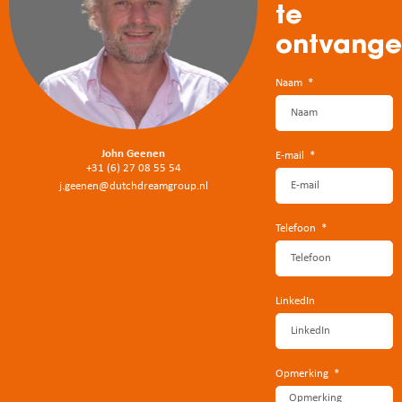
te
ontvang
Naam
John Geenen
E-mail
+31 (6) 27 08 55 54
j.geenen@dutchdreamgroup.nl
Telefoon
LinkedIn
Opmerking