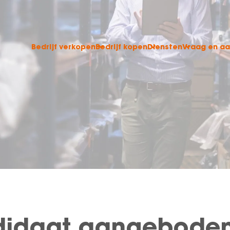
Bedrijf verkopen
Bedrijf kopen
Diensten
Vraag en a
didaat aangebode