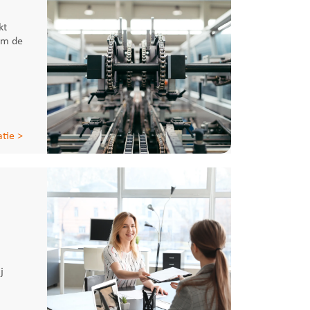
kt
om de
tie >
j