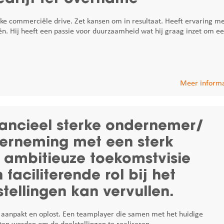
ke commerciële drive. Zet kansen om in resultaat. Heeft ervaring m
ën. Hij heeft een passie voor duurzaamheid wat hij graag inzet om e
Meer informa
nancieel sterke ondernemer/
derneming met een sterk
mbitieuze toekomstvisie
aciliterende rol bij het
tellingen kan vervullen.
aanpakt en oplost. Een teamplayer die samen met het huidige