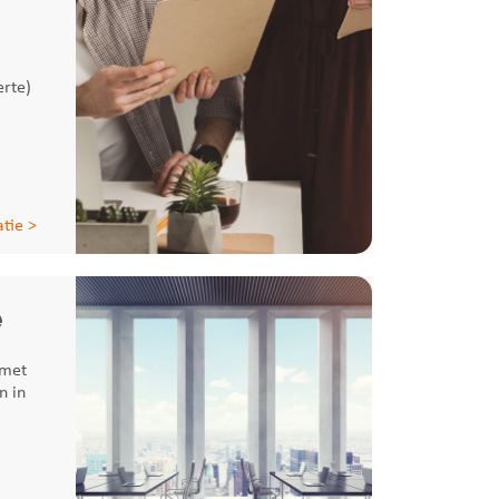
erte)
tie >
e
 met
n in