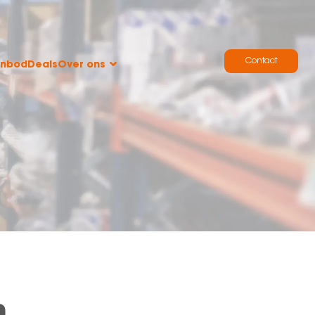
Contact
anbod
Deals
Over ons
n