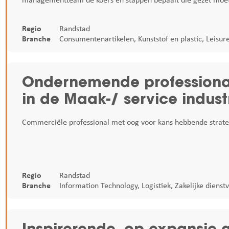
managementteam de koers en stappen bepaalt die gezet moete
Regio
Randstad
Branche
Consumentenartikelen
,
Kunststof en plastic
,
Leisur
Ondernemende professiona
in de Maak-/ service indust
Commerciële professional met oog voor kans hebbende strat
Regio
Randstad
Branche
Information Technology
,
Logistiek
,
Zakelijke dienst
Inspirerende, op expansie g