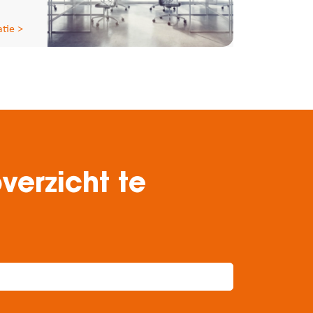
tie >
verzicht te