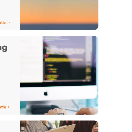
tie >
ng
tie >