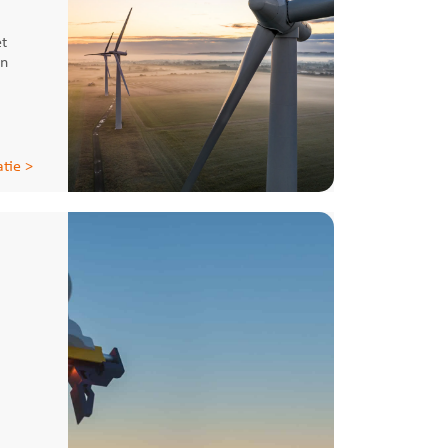
et
en
tie >