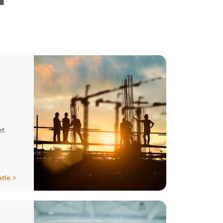
et
tie >