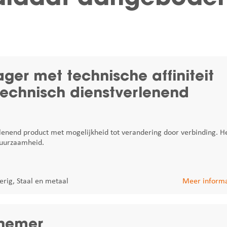
er met technische affiniteit
technisch dienstverlenend
lenend product met mogelijkheid tot verandering door verbinding. H
 Duurzaamheid.
erig
,
Staal en metaal
Meer informa
rnemer