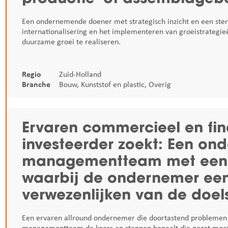
Een ondernemende doener met strategisch inzicht en een ster
internationalisering en het implementeren van groeistrategie
duurzame groei te realiseren.
Regio
Zuid-Holland
Branche
Bouw
,
Kunststof en plastic
,
Overig
Ervaren commercieel en fi
investeerder zoekt: Een on
managementteam met een a
waarbij de ondernemer een f
verwezenlijken van de doels
Een ervaren allround ondernemer die doortastend problemen 