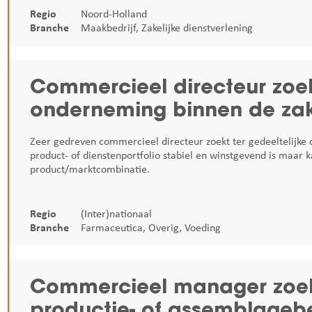
Regio
Noord-Holland
Branche
Maakbedrijf
,
Zakelijke dienstverlening
Commercieel directeur zoe
onderneming binnen de zake
Zeer gedreven commercieel directeur zoekt ter gedeeltelijke
product- of dienstenportfolio stabiel en winstgevend is maar
product/marktcombinatie.
Regio
(Inter)nationaal
Branche
Farmaceutica
,
Overig
,
Voeding
Commercieel manager zoek
productie- of assemblagebe