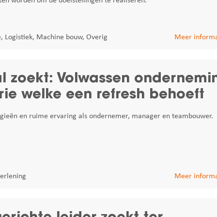
n worden om de doelstellingen te realiseren.
e
,
Logistiek
,
Machine bouw
,
Overig
Meer informa
l zoekt: Volwassen ondernemi
rie welke een refresh behoeft
egieën en ruime ervaring als ondernemer, manager en teambouwer.
verlening
Meer informa
erichte leider zoekt ter